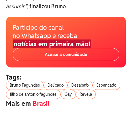
assumir”
, finalizou Bruno.
Participe do canal
no Whatsapp e receba
notícias em primeira mão!
Acesse a comunidade
Tags:
Bruno Fagundes
Delicado
Desabafo
Espancado
filho de antonio fagundes
Gay
Revela
Mais em
Brasil