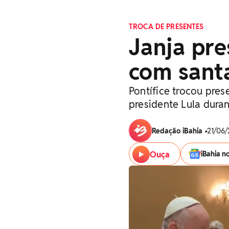
TROCA DE PRESENTES
Janja pre
com sant
Pontífice trocou pre
presidente Lula duran
Redação iBahia
•
21/06/
Ouça
iBahia n