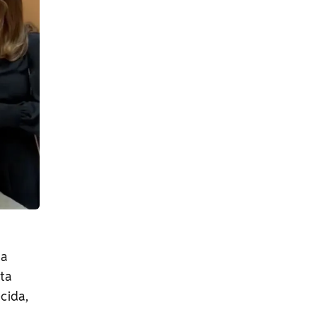
da
sta
cida,