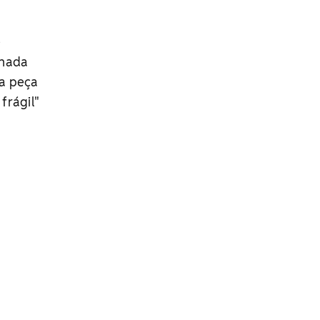
e
nhada
ma peça
frágil"