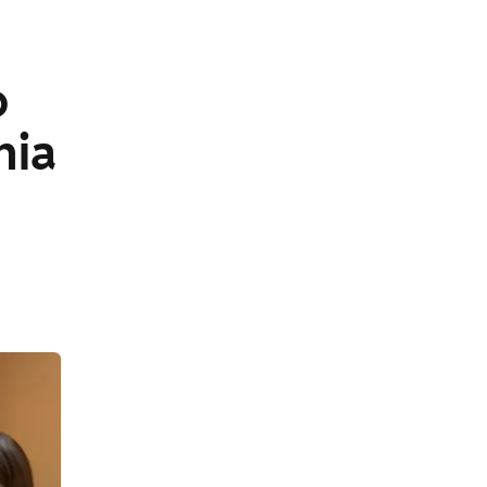
o
nia