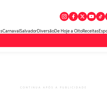
as
Carnaval
Salvador
Diversão
De Hoje a Oito
Receitas
Esp
CONTINUA APÓS A PUBLICIDADE