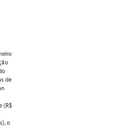
meiro
ção
do
as de
on
e (R$
s), o