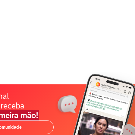
nal
 receba
imeira mão!
comunidade