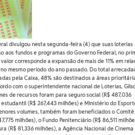
al divulgou nesta segunda-feira (4) que suas loterias
ão aos fundos e programas do Governo Federal, no pri
 valor corresponde a expansão de mais de 11% em rela
 no mesmo período do ano passado. Do total arrecada
radas pela Caixa, 48% são destinados a áreas prioritári
ordo com o superintendente nacional de Loterias, Gils
mes de recursos foram para seguro social (R$ 487,036
 estudantil (R$ 267,443 milhões) e Ministério do Esport
enores volumes, também foram beneficiados o Comitê
47,775 milhões), o Fundo Penitenciário (R$ 86,511 milhõe
ura (R$ 81,336 milhões), a Agência Nacional de Cinema