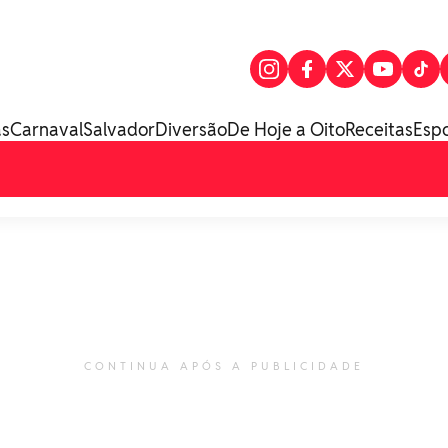
as
Carnaval
Salvador
Diversão
De Hoje a Oito
Receitas
Esp
CONTINUA APÓS A PUBLICIDADE