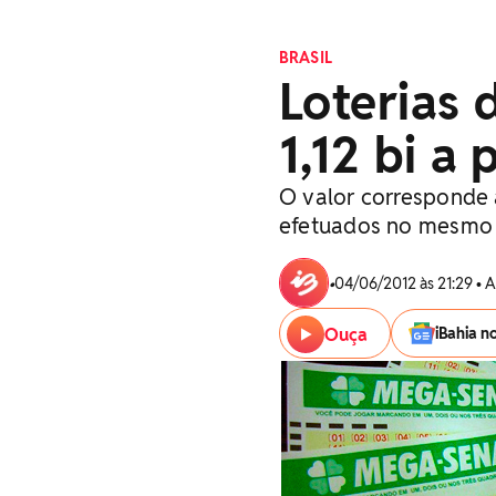
BRASIL
Loterias 
1,12 bi a
O valor corresponde 
efetuados no mesmo 
•
04/06/2012 às 21:29 • 
Ouça
iBahia n