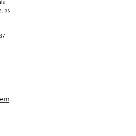
is
, as
37
.
s em