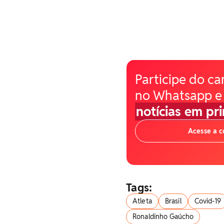
Participe do ca
no Whatsapp e
notícias em pr
Acesse a 
Tags:
Atleta
Brasil
Covid-19
Ronaldinho Gaúcho