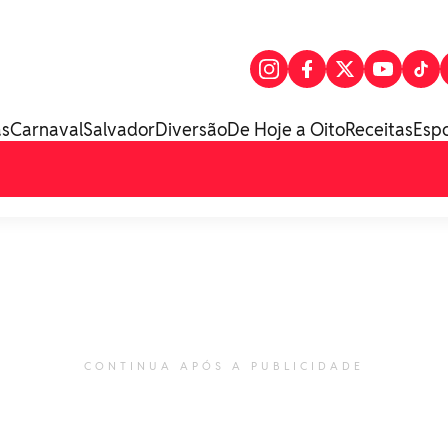
as
Carnaval
Salvador
Diversão
De Hoje a Oito
Receitas
Esp
CONTINUA APÓS A PUBLICIDADE