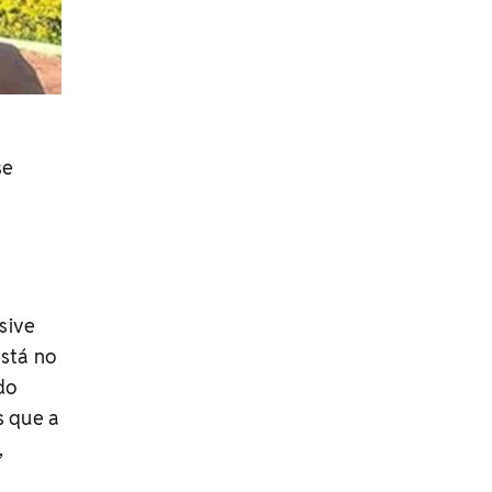
se
s
sive
está no
do
s que a
,