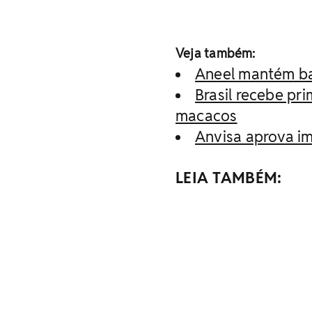
Veja também:
Aneel mantém ban
Brasil recebe pr
macacos
Anvisa aprova im
LEIA TAMBÉM: