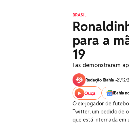
BRASIL
Ronaldin
para a mã
19
Fãs demonstraram ap
Redação iBahia
•
21/12/
Ouça
iBahia n
O ex-jogador de futebo
Twitter, um pedido de o
que está internada em 