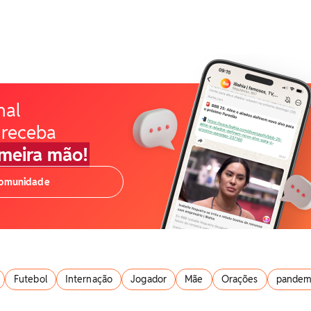
nal
 receba
imeira mão!
comunidade
Futebol
Internação
Jogador
Mãe
Orações
pandem