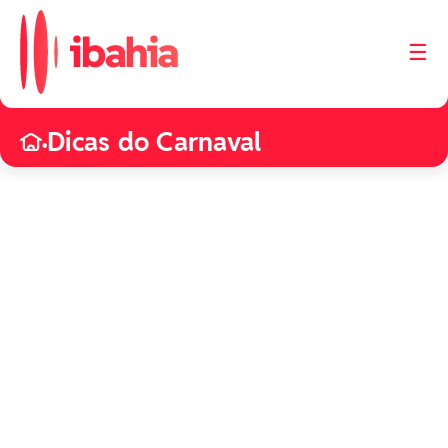
☰
iBahia é o portal de
noticias e
Dicas do Carnaval
entretenimento da
•
Bahia.