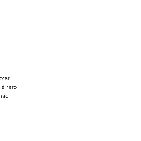
orar
 é raro
 não