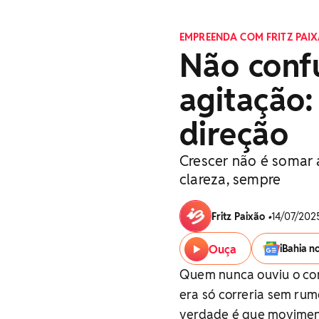
EMPREENDA COM FRITZ PAI
Não conf
agitação:
direção
Crescer não é somar a
clareza, sempre
Fritz Paixão
•
14/07/2025
Ouça
iBahia n
Quem nunca ouviu o com
era só correria sem rum
verdade é que moviment