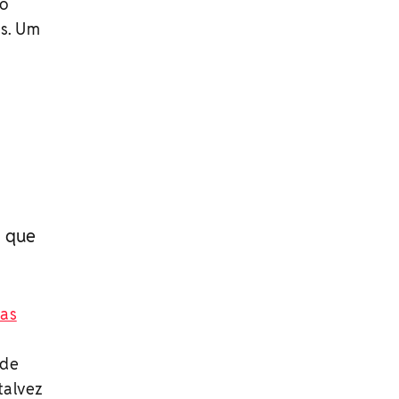
ao
es. Um
o que
sas
nde
talvez