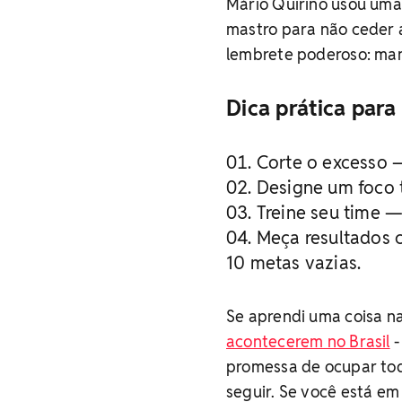
Mário Quirino usou uma 
mastro para não ceder a
lembrete poderoso: mant
Dica prática par
Corte o excesso —
Designe um foco t
Treine seu time 
Meça resultados 
10 metas vazias.
Se aprendi uma coisa n
acontecerem no Brasil
-
promessa de ocupar tod
seguir. Se você está em