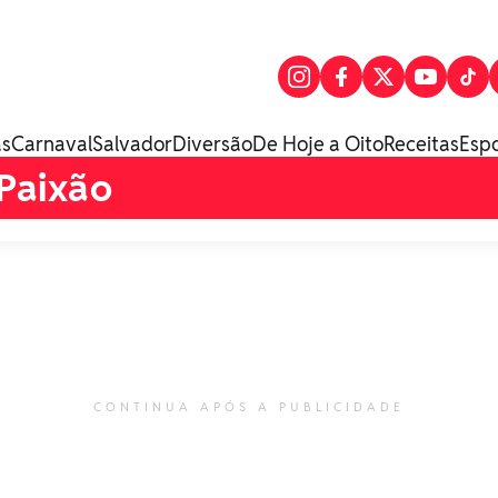
as
Carnaval
Salvador
Diversão
De Hoje a Oito
Receitas
Esp
Paixão
CONTINUA APÓS A PUBLICIDADE