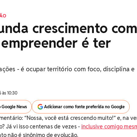
XÃO
unda crescimento co
 empreender é ter
ções - é ocupar território com foco, disciplina e
 às 10:30
o Google News
Adicionar como fonte preferida no Google
entário: “Nossa, você está crescendo muito!” e, na v
o? Já vi isso centenas de vezes -
inclusive comigo mes
o não é sinônimo de evolução.