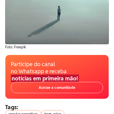
​Foto: Freepik
Participe do canal
no Whatsapp e receba
notícias em primeira mão!
Acesse a comunidade
Tags:
apostas esportivas
bem-estar