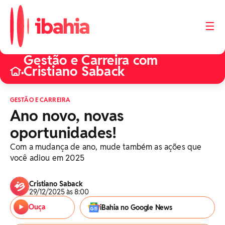
☰
Gestão e Carreira com
Cristiano Saback
•
GESTÃO E CARREIRA
Ano novo, novas
oportunidades!
Com a mudança de ano, mude também as ações que
você adiou em 2025
Cristiano Saback
29/12/2025 às 8:00
Ouça
iBahia no Google News