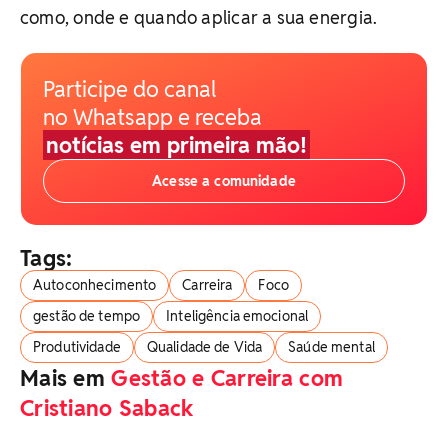
como, onde e quando aplicar a sua energia.
Participe do canal
no Whatsapp e receba
notícias em primeira mão!
Acesse a comunidade
Tags:
Autoconhecimento
Carreira
Foco
gestão de tempo
Inteligência emocional
Produtividade
Qualidade de Vida
Saúde mental
Mais em
Gestão e Carreira com
Cristiano Saback