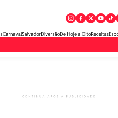
as
Carnaval
Salvador
Diversão
De Hoje a Oito
Receitas
Esp
CONTINUA APÓS A PUBLICIDADE