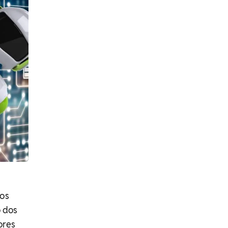
 os
 dos
ores