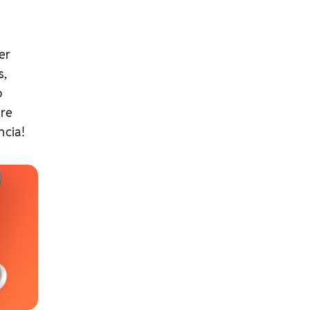
er
s,
o
bre
ncia!