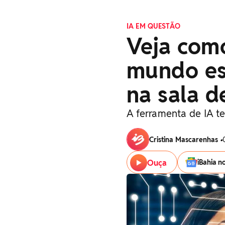
IA EM QUESTÃO
Veja com
mundo es
na sala d
A ferramenta de IA t
Cristina Mascarenhas
•
Ouça
iBahia n