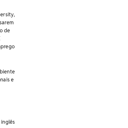
ersity,
usarem
ro de
É
emprego
biente
nais e
 inglês