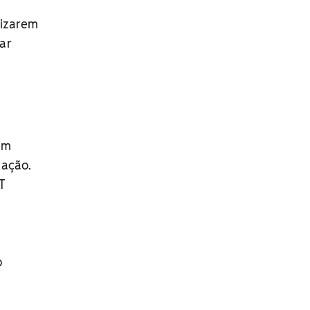
lizarem
ar
em
zação.
PT
o