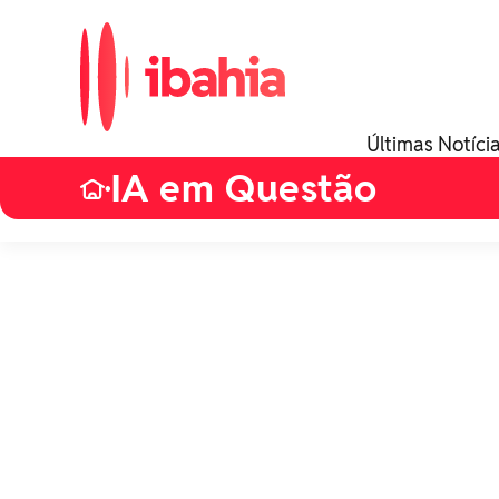
Últimas Notíci
IA em Questão
•