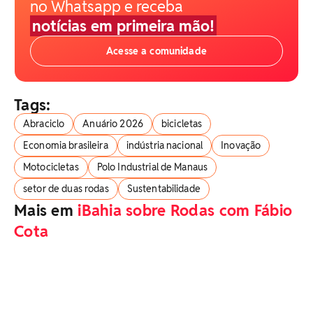
no Whatsapp e receba
notícias em primeira mão!
Acesse a comunidade
Tags:
Abraciclo
Anuário 2026
bicicletas
Economia brasileira
indústria nacional
Inovação
Motocicletas
Polo Industrial de Manaus
setor de duas rodas
Sustentabilidade
Mais em
iBahia sobre Rodas com Fábio
Cota