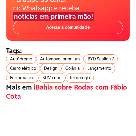
no Whatsapp e receba
notícias em primeira mão!
Acesse a comunidade
Tags:
Autódromo
Automóvel premium
BYD Sealion 7
Carro elétrico
Design
Goiânia
Lançamento
Performance
SUV cupê
Tecnologia
Mais em
iBahia sobre Rodas com Fábio
Cota