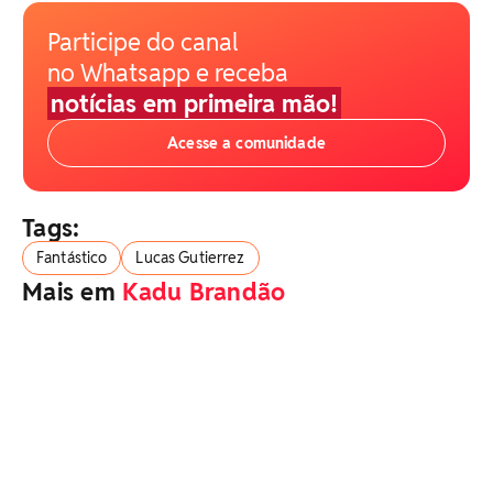
Participe do canal
no Whatsapp e receba
notícias em primeira mão!
Acesse a comunidade
Tags:
Fantástico
Lucas Gutierrez
Mais em
Kadu Brandão