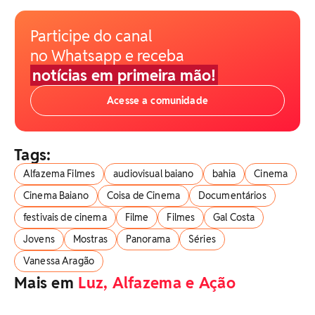
Participe do canal
no Whatsapp e receba
notícias em primeira mão!
Acesse a comunidade
Tags:
Alfazema Filmes
audiovisual baiano
bahia
Cinema
Cinema Baiano
Coisa de Cinema
Documentários
festivais de cinema
Filme
Filmes
Gal Costa
Jovens
Mostras
Panorama
Séries
Vanessa Aragão
Mais em
Luz, Alfazema e Ação