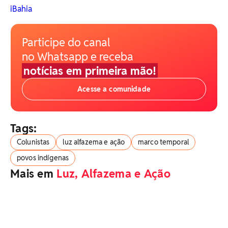
iBahia
Participe do canal
no Whatsapp e receba
notícias em primeira mão!
Acesse a comunidade
Tags:
Colunistas
luz alfazema e ação
marco temporal
povos indígenas
Mais em
Luz, Alfazema e Ação