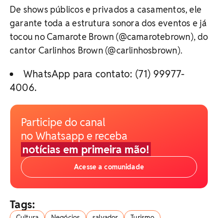
De shows públicos e privados a casamentos, ele
garante toda a estrutura sonora dos eventos e já
tocou no Camarote Brown (@camarotebrown), do
cantor Carlinhos Brown (@carlinhosbrown).
WhatsApp para contato: (71) 99977-
4006.
Participe do canal
no Whatsapp e receba
notícias em primeira mão!
Acesse a comunidade
Tags:
Cultura
Negócios
salvador
Turismo