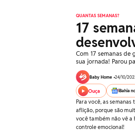
QUANTAS SEMANAS?
17 semana
desenvol
Com 17 semanas de g
sua jornada! Parou pa
Baby Home
•
24/10/202
Ouça
iBahia n
Para você, as semanas
aflição, porque são mui
você também não vê a h
controle emocional!