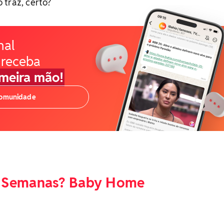
 traz, certo?
nal
 receba
imeira mão!
comunidade
 Semanas? Baby Home