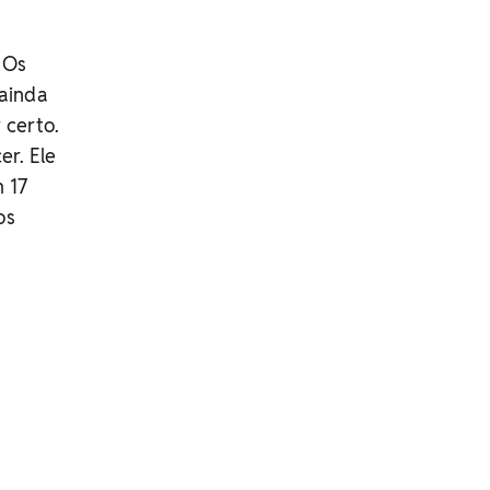
 Os
 ainda
 certo.
er. Ele
 17
os