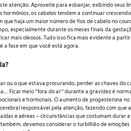
este atenção. Aproveite para esbanjar, exibindo seus li
dos hormônios, os cabelos tendem a continuar crescendo
om que haja um maior número de fios de cabelo no cour
o, especialmente durante os meses finais da gestaç
car mais oleosos. Tudo isso fica mais evidente a partir
é a fase em que você está agora.
da?
lar ou o que estava procurando, perder as chaves do c
sa… Ficar meio “fora do ar” durante a gravidez é norma
mocionais e hormonais. O aumento de progesterona no
 cerebral responsável pela atenção, fazendo com que 
raídas e aéreas – circunstâncias que costumam durar 
E, também, devemos considerar o turbilhão de emoções