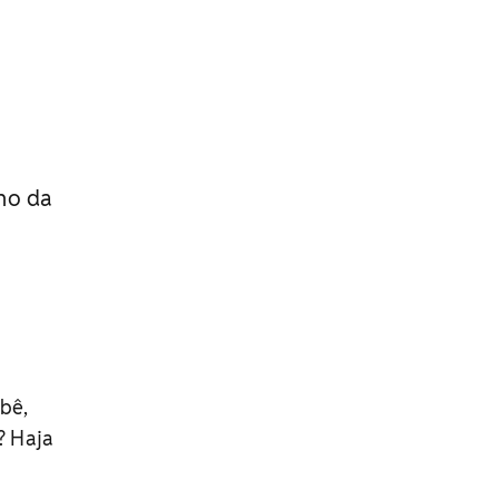
ho da
bê,
? Haja