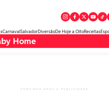
as
Carnaval
Salvador
Diversão
De Hoje a Oito
Receitas
Esp
aby Home
CONTINUA APÓS A PUBLICIDADE