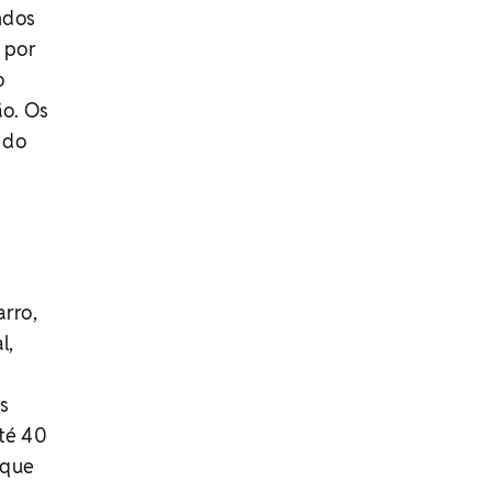
ndos
 por
o
ão. Os
 do
arro,
l,
as
até 40
 que