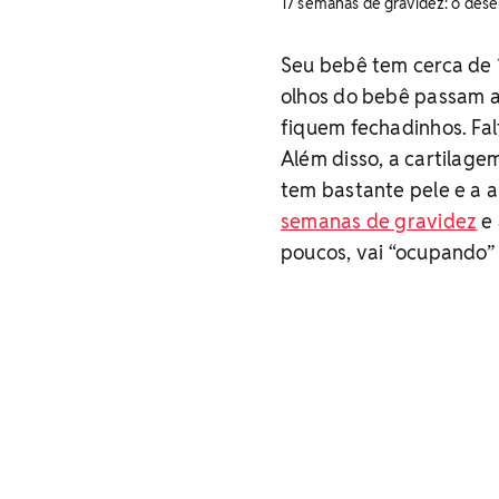
17 semanas de gravidez: o des
Seu bebê tem cerca de 
olhos do bebê passam a 
fiquem fechadinhos. Fal
Além disso, a cartilage
tem bastante pele e a a
semanas de gravidez
e 
poucos, vai “ocupando”