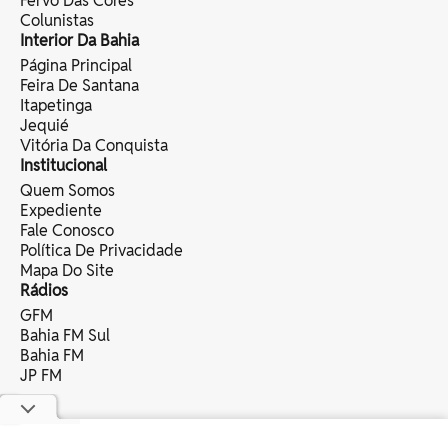
Fervo Das Cores
Colunistas
Interior Da Bahia
Página Principal
Feira De Santana
Itapetinga
Jequié
Vitória Da Conquista
Institucional
Quem Somos
Expediente
Fale Conosco
Política De Privacidade
Mapa Do Site
Rádios
GFM
Bahia FM Sul
Bahia FM
JP FM
copyright © 2025 bahia eventos ltda -