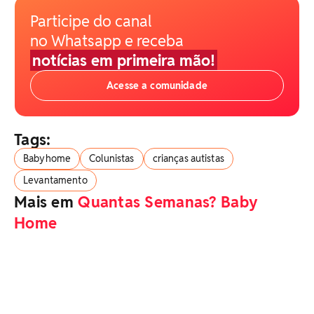
Participe do canal
no Whatsapp e receba
notícias em primeira mão!
Acesse a comunidade
Tags:
Babyhome
Colunistas
crianças autistas
Levantamento
Mais em
Quantas Semanas? Baby
Home