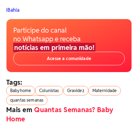
iBahia
Participe do canal
no Whatsapp e receba
notícias em primeira mão!
Acesse a comunidade
Tags:
Babyhome
Colunistas
Gravidez
Maternidade
quantas semanas
Mais em
Quantas Semanas? Baby
Home