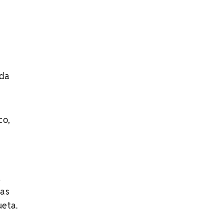
 da
co,
,
mas
ueta.