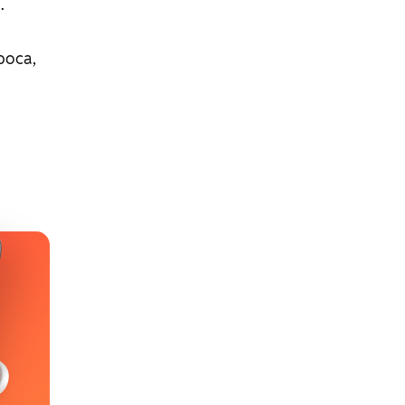
.
boca,