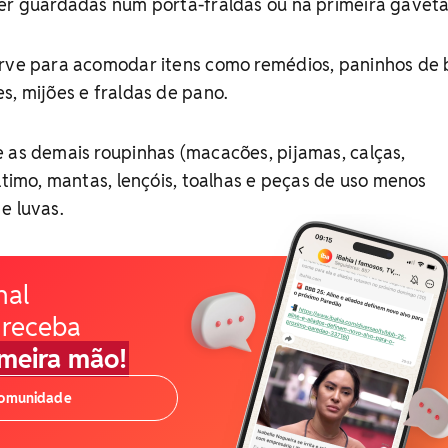
ser guardadas num porta-fraldas ou na primeira gaveta
erve para acomodar itens como remédios, paninhos de 
s, mijões e fraldas de pano.
 as demais roupinhas (macacões, pijamas, calças,
último, mantas, lençóis, toalhas e peças de uso menos
e luvas.
nal
 receba
imeira mão!
comunidade