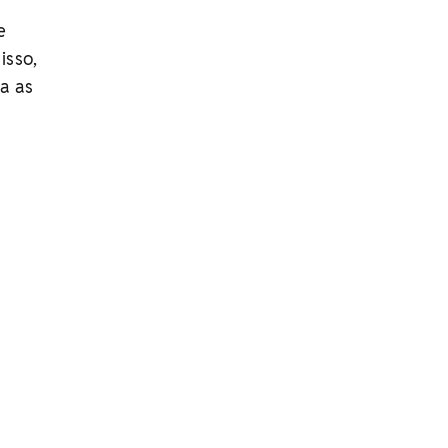
e
isso,
a as