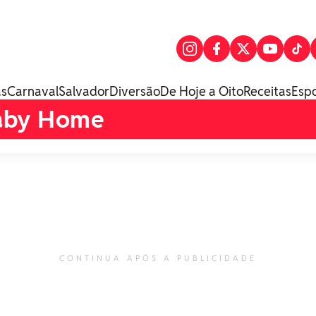
as
Carnaval
Salvador
Diversão
De Hoje a Oito
Receitas
Esp
aby Home
CONTINUA APÓS A PUBLICIDADE