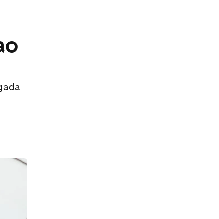
ao
egada