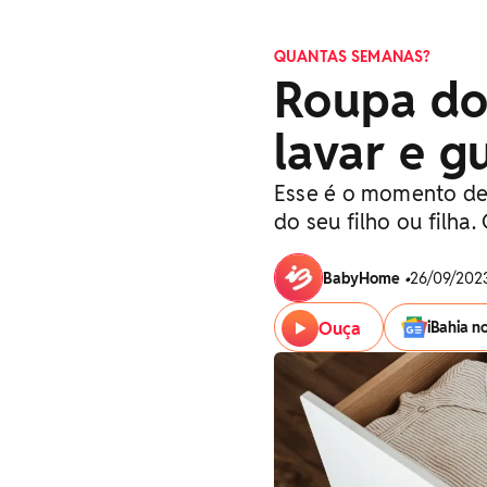
QUANTAS SEMANAS?
Roupa do
lavar e g
Esse é o momento de
do seu filho ou filha.
BabyHome
•
26/09/2023
Ouça
iBahia n