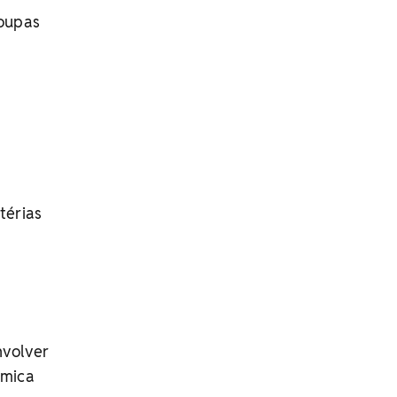
roupas
térias
nvolver
rmica