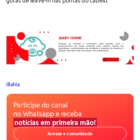
gotas de leave-in nas pontas do cabelo.
iBahia
Participe do canal
no Whatsapp e receba
notícias em primeira mão!
Acesse a comunidade