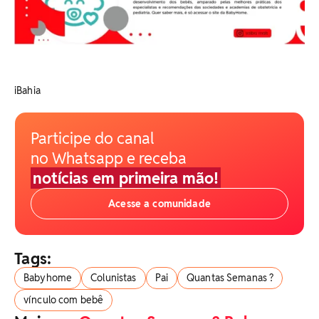
iBahia
Participe do canal
no Whatsapp e receba
notícias em primeira mão!
Acesse a comunidade
Tags:
Babyhome
Colunistas
Pai
Quantas Semanas ?
vínculo com bebê