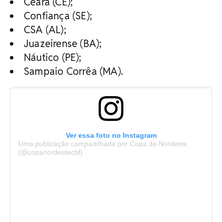
Ceará (CE);
Confiança (SE);
CSA (AL);
Juazeirense (BA);
Náutico (PE);
Sampaio Corrêa (MA).
Ver essa foto no Instagram
Uma publicação compartilhada por Copa do Nordeste
(@copanordestecbf)