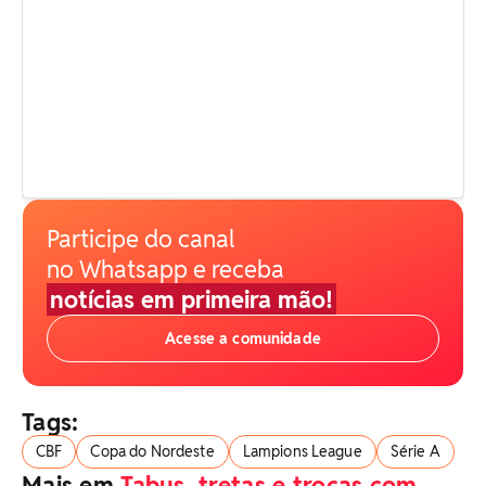
Participe do canal
no Whatsapp e receba
notícias em primeira mão!
Acesse a comunidade
Tags:
CBF
Copa do Nordeste
Lampions League
Série A
Mais em
Tabus, tretas e troças com