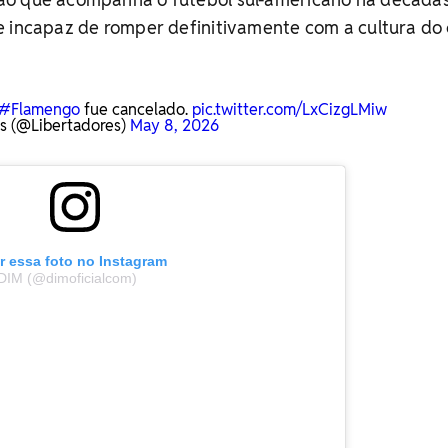
e incapaz de romper definitivamente com a cultura do
#Flamengo
fue cancelado.
pic.twitter.com/LxCizgLMiw
 (@Libertadores)
May 8, 2026
r essa foto no Instagram
DIM (@dimoficialcom)