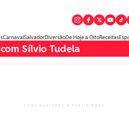
as
Carnaval
Salvador
Diversão
De Hoje a Oito
Receitas
Esp
 com Sílvio Tudela
CONTINUA APÓS A PUBLICIDADE