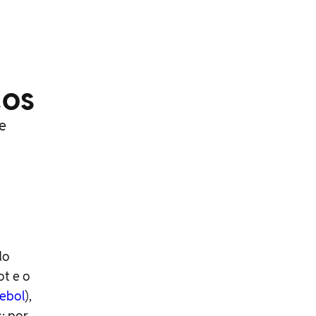
aos
e
do
ot e o
ebol
),
: por