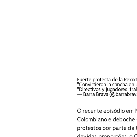
Fuerte protesta de la Rexi
"Convirtieron la cancha en
"Directivos y jugadores ¡tra
— Barra Brava (@barrabrav
O recente episódio em 
Colombiano e deboche d
protestos por parte da 
devidas proporções, o C