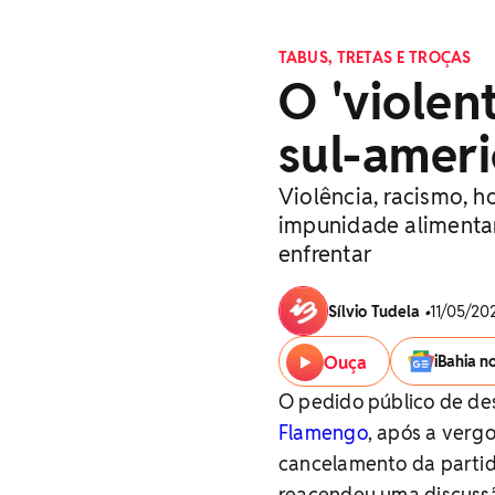
TABUS, TRETAS E TROÇAS
O 'violen
sul-ameri
Violência, racismo, 
impunidade alimenta
enfrentar
Sílvio Tudela
•
11/05/20
Ouça
iBahia n
O pedido público de des
Flamengo
, após a verg
cancelamento da partid
reacendeu uma discussã