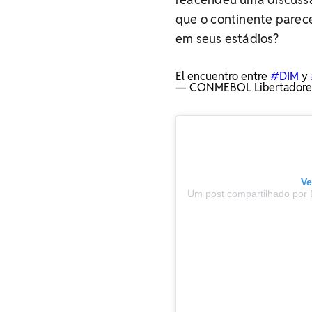
que o continente parec
em seus estádios?
El encuentro entre
#DIM
y
— CONMEBOL Libertadores
Ve
Um post compartilhado por 