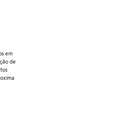
os em
ação de
ntos
roxima