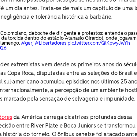
Fé um dia antes. Trata-se de mais um capítulo de uma 
 negligência e tolerância histórica à barbárie.
Colombiano, deboche de dirigente e protestos: entenda o pas
 da torcida dentro do estádio Atanasio Girardot, onde jogavam
Flamengo.
#gerj
#Libertadores
pic.twitter.com/QlKpwyJwYh
026
ades extremistas vem desde os primeiros anos do sécul
as Copa Roca, disputadas entre as seleções do Brasil 
l sul-americano acumulou episódios nos últimos 25 an
internacionalmente, a percepção de um ambiente hosti
es marcado pela sensação de selvageria e impunidade.
dores
da América carrega cicatrizes profundas dessa
decisão entre River Plate e Boca Juniors se transformo
história do torneio. O ônibus xeneize foi atacado ant