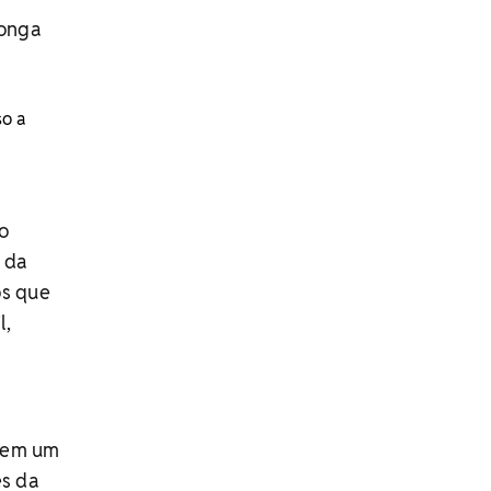
longa
so a
o
e da
os que
l,
u em um
es da