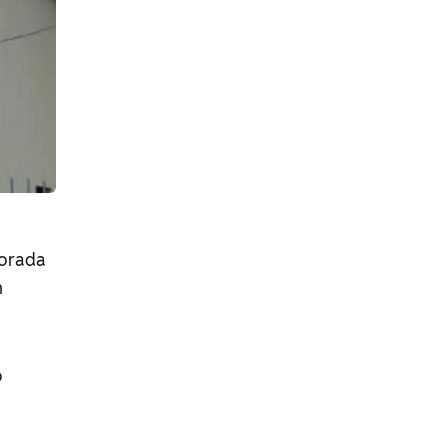
vorada
m
o