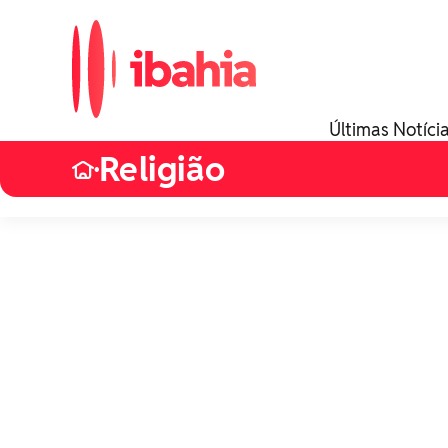
Últimas Notíci
Religião
•