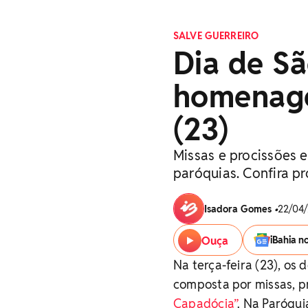
SALVE GUERREIRO
Dia de Sã
homenage
(23)
Missas e procissões
paróquias. Confira 
Isadora Gomes
•
22/04/
Ouça
iBahia n
Na terça-feira (23), o
composta por missas, 
Capadócia”
. Na Paróqui