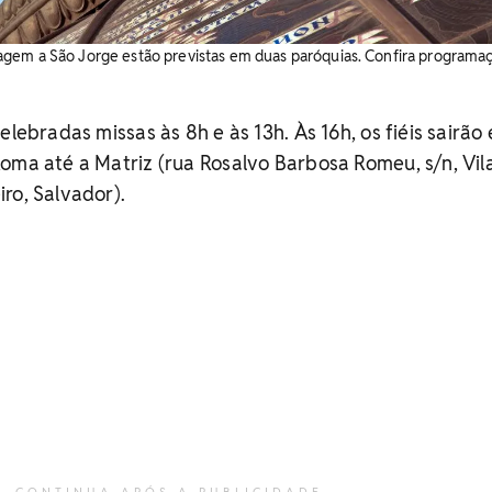
gem a São Jorge estão previstas em duas paróquias. Confira programaç
elebradas missas às 8h e às 13h. Às 16h, os fiéis sairão
oma até a Matriz (rua Rosalvo Barbosa Romeu, s/n, Vil
ro, Salvador).
CONTINUA APÓS A PUBLICIDADE