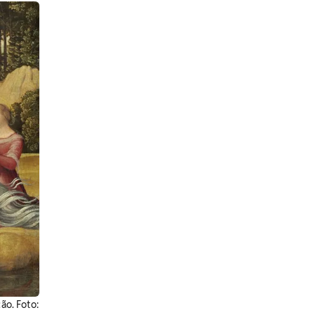
o. ​Foto: