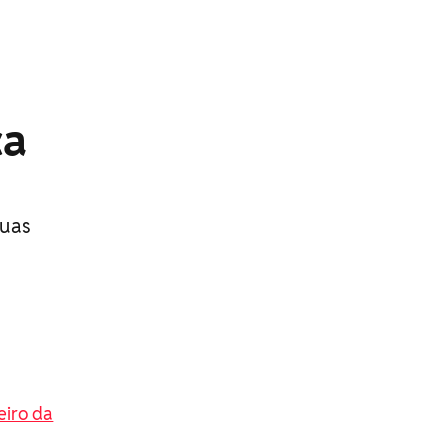
ça
duas
eiro da