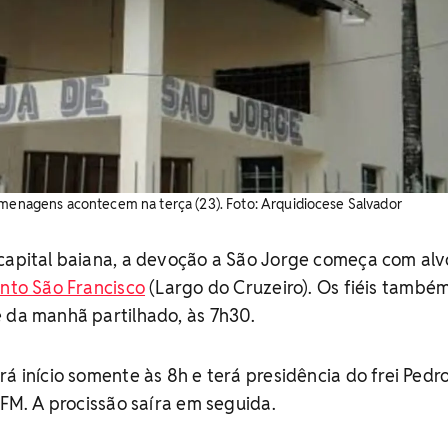
omenagens acontecem na terça (23). Foto: Arquidiocese Salvador
 capital baiana, a devoção a São Jorge começa com al
nto São Francisco
(Largo do Cruzeiro). Os fiéis també
é da manhã partilhado, às 7h30.
rá início somente às 8h e terá presidência do frei Pedr
OFM. A procissão saíra em seguida.