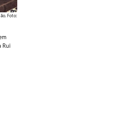
ão. Foto:
 em
a Rui