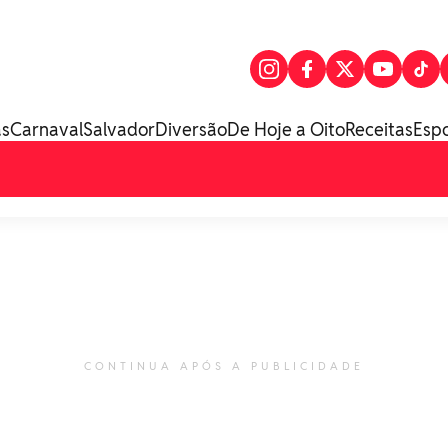
as
Carnaval
Salvador
Diversão
De Hoje a Oito
Receitas
Esp
CONTINUA APÓS A PUBLICIDADE