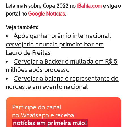
Leia mais sobre Copa 2022 no
iBahia.com
e siga o
portal no
Google Notícias
.
Veja também:
Após ganhar prêmio internacional,
cervejaria anuncia primeiro bar em
Lauro de Freitas
Cervejaria Backer é multada em R$ 5
milhões após processo
Cervejaria baiana é representante do
nordeste em evento nacional
Participe do canal
no Whatsapp e receba
notícias em primeira mão!