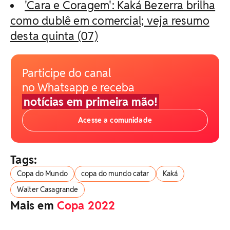
'Cara e Coragem': Kaká Bezerra brilha
como dublê em comercial; veja resumo
desta quinta (07)
Participe do canal
no Whatsapp e receba
notícias em primeira mão!
Acesse a comunidade
Tags:
Copa do Mundo
copa do mundo catar
Kaká
Walter Casagrande
Mais em
Copa 2022