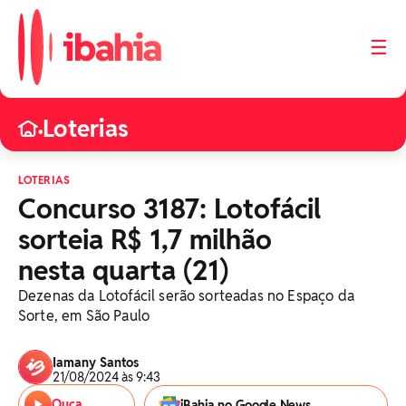
☰
Loterias
•
LOTERIAS
Concurso 3187: Lotofácil
sorteia R$ 1,7 milhão
nesta quarta (21)
Dezenas da Lotofácil serão sorteadas no Espaço da
Sorte, em São Paulo
Iamany Santos
21/08/2024 às 9:43
Ouça
iBahia no Google News