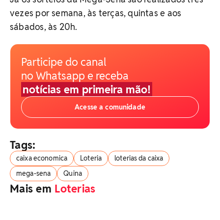
vezes por semana, às terças, quintas e aos
sábados, às 20h.​
Participe do canal
no Whatsapp e receba
notícias em primeira mão!
Acesse a comunidade
Tags:
caixa economica
Loteria
loterias da caixa
mega-sena
Quina
Mais em
Loterias