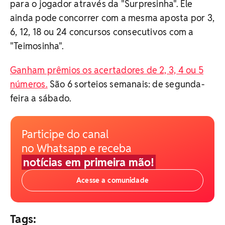
para o jogador através da "Surpresinha". Ele
ainda pode concorrer com a mesma aposta por 3,
6, 12, 18 ou 24 concursos consecutivos com a
"Teimosinha".
Ganham prêmios os acertadores de 2, 3, 4 ou 5
números.
São 6 sorteios semanais: de segunda-
feira a sábado.
Participe do canal
no Whatsapp e receba
notícias em primeira mão!
Acesse a comunidade
Tags: