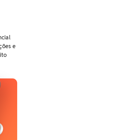
cial
ções e
ito