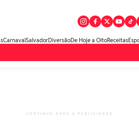
as
Carnaval
Salvador
Diversão
De Hoje a Oito
Receitas
Esp
CONTINUA APÓS A PUBLICIDADE