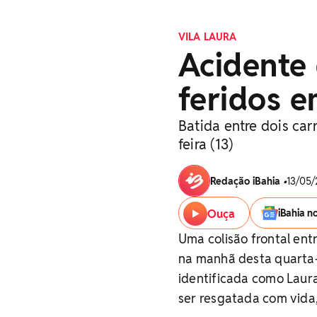
VILA LAURA
Acidente 
feridos e
Batida entre dois car
feira (13)
Redação iBahia
•
13/05/
Ouça
iBahia n
Uma colisão frontal ent
na manhã desta quarta-f
identificada como Laur
ser resgatada com vida,