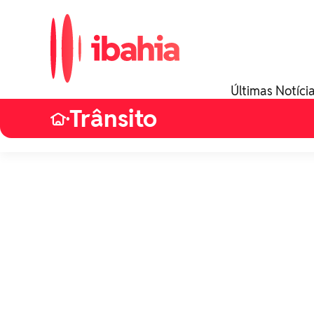
Últimas Notíci
Trânsito
•