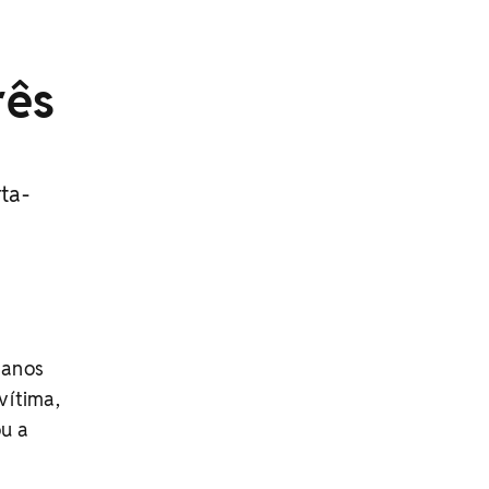
rês
ta-
 anos
vítima,
ou a