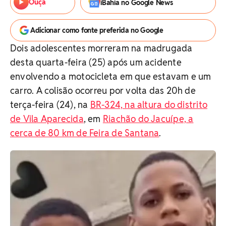
Ouça
iBahia no Google News
Adicionar como fonte preferida no Google
Dois adolescentes morreram na madrugada
desta quarta-feira (25) após um acidente
envolvendo a motocicleta em que estavam e um
carro. A colisão ocorreu por volta das 20h de
terça-feira (24), na
BR-324, na altura do distrito
de Vila Aparecida
, em
Riachão do Jacuípe, a
cerca de 80 km de Feira de Santana
.