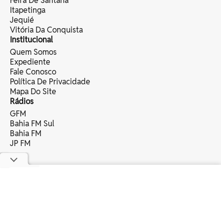
Feira De Santana
Itapetinga
Jequié
Vitória Da Conquista
Institucional
Quem Somos
Expediente
Fale Conosco
Política De Privacidade
Mapa Do Site
Rádios
GFM
Bahia FM Sul
Bahia FM
JP FM
copyright © 2025 bahia eventos ltda -
todos os direitos reservados.