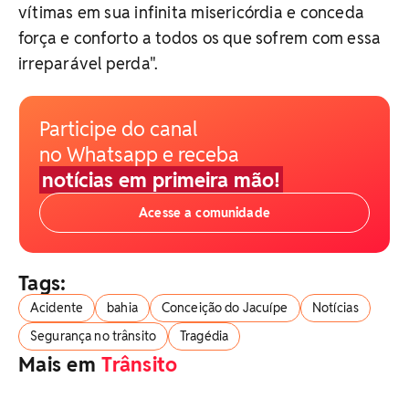
vítimas em sua infinita misericórdia e conceda
força e conforto a todos os que sofrem com essa
irreparável perda".
Participe do canal
no Whatsapp e receba
notícias em primeira mão!
Acesse a comunidade
Tags:
Acidente
bahia
Conceição do Jacuípe
Notícias
Segurança no trânsito
Tragédia
Mais em
Trânsito