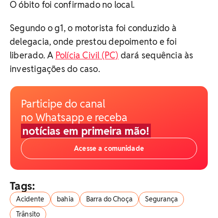
O óbito foi confirmado no local.
Segundo o g1, o motorista foi conduzido à
delegacia, onde prestou depoimento e foi
liberado. A
Polícia Civil (PC)
dará sequência às
investigações do caso.
Participe do canal
no Whatsapp e receba
notícias em primeira mão!
Acesse a comunidade
Tags:
Acidente
bahia
Barra do Choça
Segurança
Trânsito