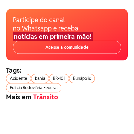
Participe do canal
no Whatsapp e receba
notícias em primeira mão!
Acesse a comunidade
Tags:
Acidente
bahia
BR-101
Eunápolis
Polícia Rodoviária Federal
Mais em
Trânsito