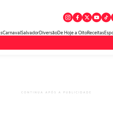
as
Carnaval
Salvador
Diversão
De Hoje a Oito
Receitas
Esp
CONTINUA APÓS A PUBLICIDADE