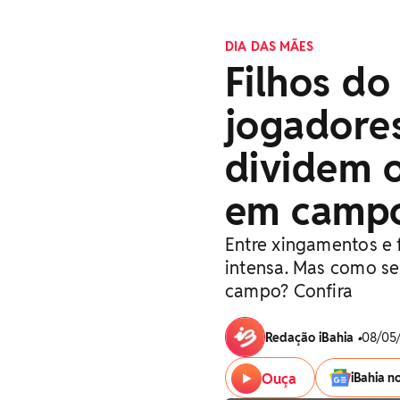
DIA DAS MÃES
Filhos do
jogadores
dividem o
em camp
Entre xingamentos e 
intensa. Mas como se
campo? Confira
Redação iBahia
•
08/05/
Ouça
iBahia n