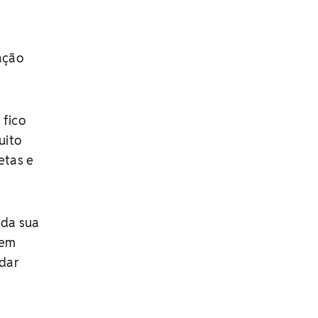
ação
 fico
uito
etas e
 da sua
vem
 dar