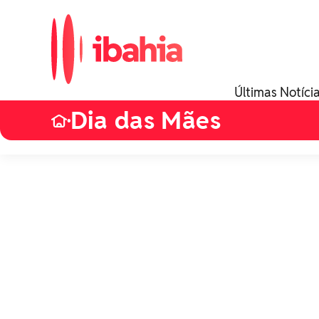
Últimas Notíci
Dia das Mães
•