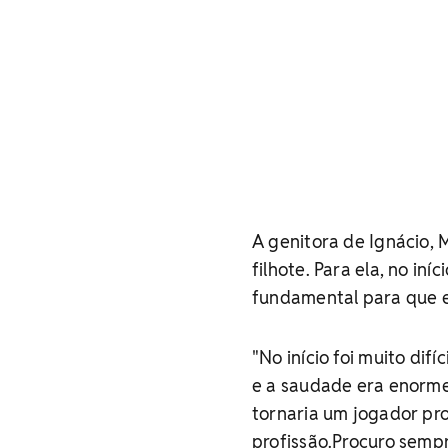
A genitora de Ignácio, 
filhote. Para ela, no iníc
fundamental para que el
"No início foi muito di
e a saudade era enorme
tornaria um jogador pro
profissão.Procuro semp