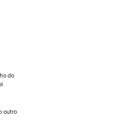
lho do
oi
o outro