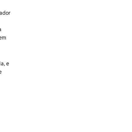
gador
a
 em
a, e
e