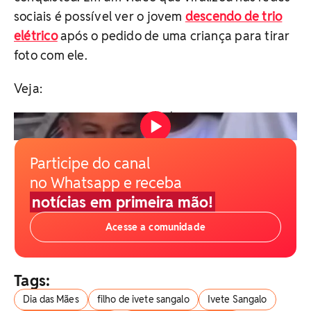
sociais é possível ver o jovem
descendo de trio
elétrico
após o pedido de uma criança para tirar
foto com ele.
Veja:
Vídeo: Reprodução/Redes Sociais
Participe do canal
no Whatsapp e receba
notícias em primeira mão!
Acesse a comunidade
Tags:
Dia das Mães
filho de ivete sangalo
Ivete Sangalo