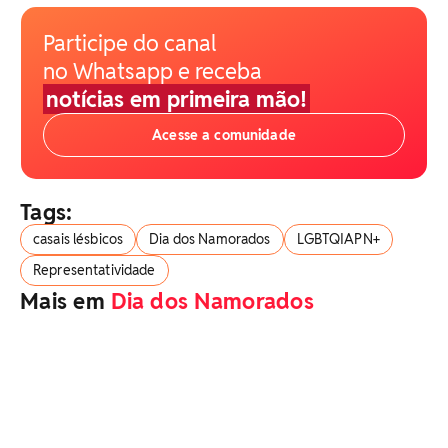
Participe do canal
no Whatsapp e receba
notícias em primeira mão!
Acesse a comunidade
Tags:
casais lésbicos
Dia dos Namorados
LGBTQIAPN+
Representatividade
Mais em
Dia dos Namorados