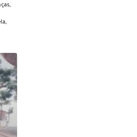
aças,
la,