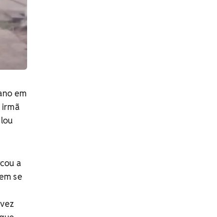
 ano em
 irmã
elou
rcou a
vem se
 vez