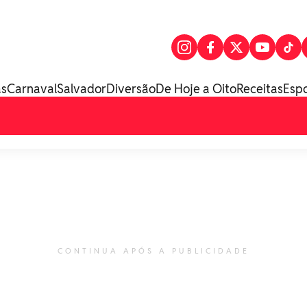
as
Carnaval
Salvador
Diversão
De Hoje a Oito
Receitas
Esp
CONTINUA APÓS A PUBLICIDADE