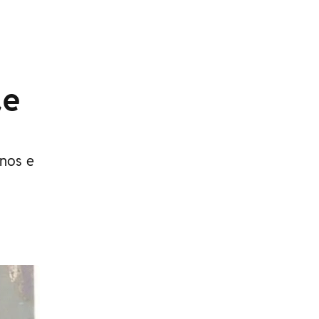
de
anos e