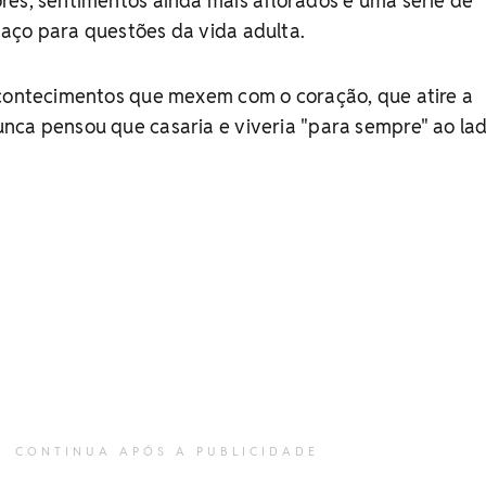
res, sentimentos ainda mais aflorados e uma série de
aço para questões da vida adulta.
acontecimentos que mexem com o coração, que atire a
nca pensou que casaria e viveria "para sempre" ao la
CONTINUA APÓS A PUBLICIDADE