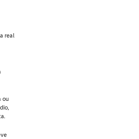
a real
a
a ou
dio,
a.
eve