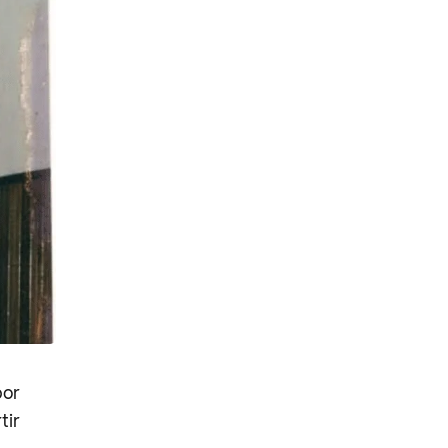
por
tir