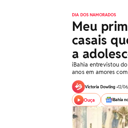
DIA DOS NAMORADOS
Meu prim
casais q
a adolesc
iBahia entrevistou d
anos em amores com 
Victoria Dowling
•
12/06
Ouça
iBahia n