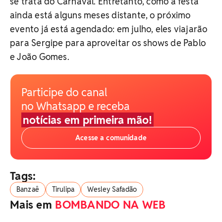
se trata do Carnaval. Entretanto, como a festa
ainda está alguns meses distante, o próximo
evento já está agendado: em julho, eles viajarão
para Sergipe para aproveitar os shows de Pablo
e João Gomes.
Participe do canal
no Whatsapp e receba
notícias em primeira mão!
Acesse a comunidade
Tags:
Banzaê
Tirulipa
Wesley Safadão
Mais em
BOMBANDO NA WEB