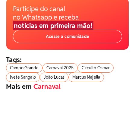
Participe do canal
no Whatsapp e receba
notícias em primeira mão!
Acesse a comunidade
Tags:
Campo Grande
Carnaval 2025
Circuito Osmar
Ivete Sangalo
João Lucas
Marcus Majella
Mais em
Carnaval