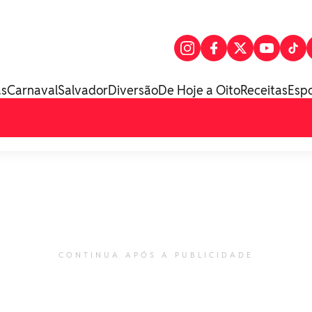
as
Carnaval
Salvador
Diversão
De Hoje a Oito
Receitas
Esp
CONTINUA APÓS A PUBLICIDADE