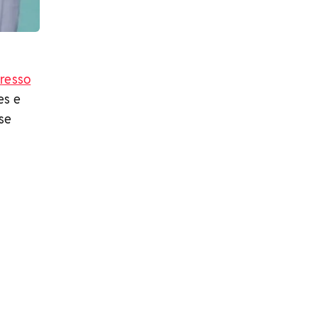
resso
es e
sse