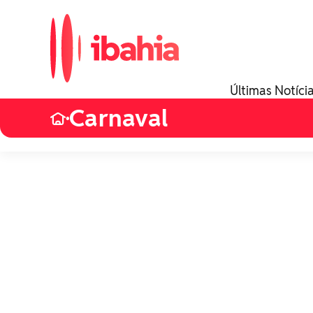
Últimas Notíci
Carnaval
•