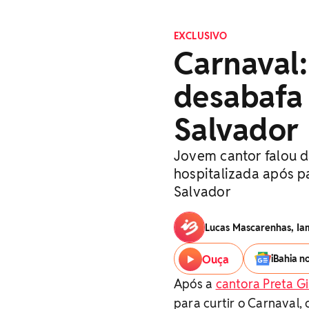
EXCLUSIVO
Carnaval:
desabafa
Salvador
Jovem cantor falou 
hospitalizada após pa
Salvador
Lucas Mascarenhas, Ia
Ouça
iBahia n
Após a
cantora Preta Gi
para curtir o Carnaval, o