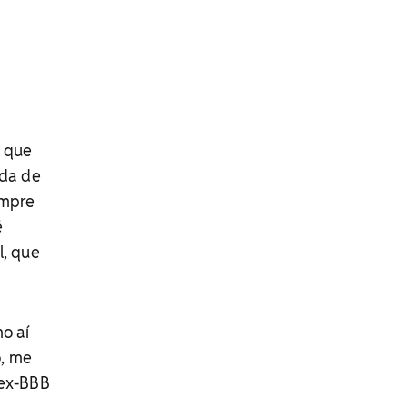
, que
ada de
empre
é
l, que
mo aí
o, me
 ex-BBB