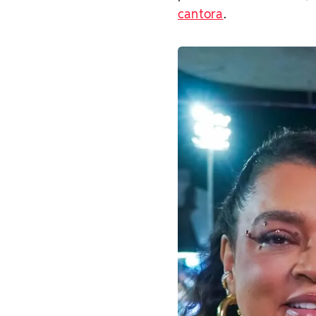
cantora
.