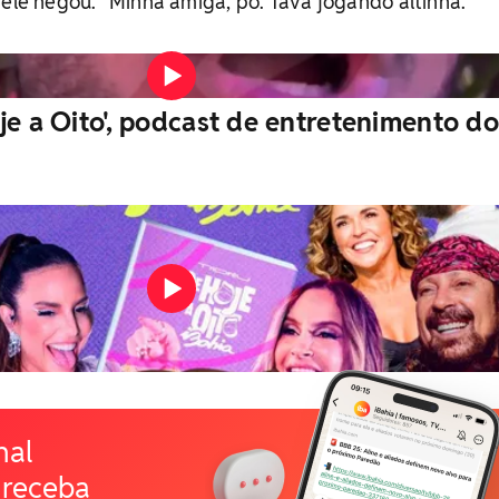
 ele negou. "Minha amiga, pô. Tava jogando altinha."
Vídeo: iBahia
je a Oito', podcast de entretenimento do
nal
 receba