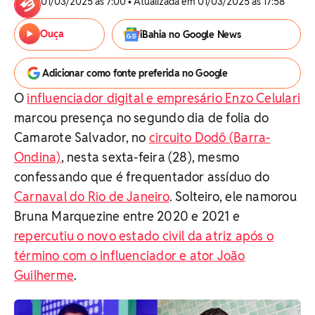
01/03/2025 às 7:00 • Atualizada em 01/03/2025 às 17:58
Ouça
iBahia no Google News
Adicionar como fonte preferida no Google
O
influenciador digital e empresário Enzo Celulari
marcou presença no segundo dia de folia do
Camarote Salvador, no
circuito Dodô (Barra-
Ondina)
, nesta sexta-feira (28), mesmo
confessando que é frequentador assíduo do
Carnaval do Rio de Janeiro
. Solteiro, ele namorou
Bruna Marquezine entre 2020 e 2021 e
repercutiu o novo estado civil da atriz após o
término com o influenciador e ator João
Guilherme
.