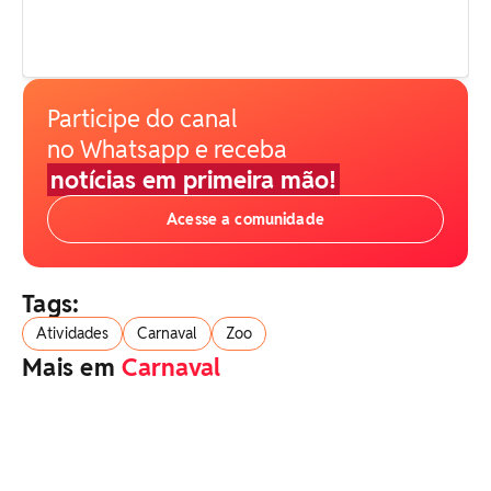
Participe do canal
no Whatsapp e receba
notícias em primeira mão!
Acesse a comunidade
Tags:
Atividades
Carnaval
Zoo
Mais em
Carnaval