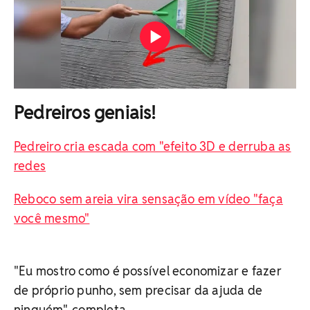
Pedreiros geniais!
Pedreiro cria escada com "efeito 3D e derruba as
redes
Reboco sem areia vira sensação em vídeo "faça
você mesmo"
"Eu mostro como é possível economizar e fazer
de próprio punho, sem precisar da ajuda de
ninguém", completa.