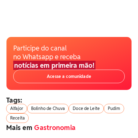
Participe do canal
no Whatsapp e receba
notícias em primeira mão!
Acesse a comunidade
Tags:
Alfajor
Bolinho de Chuva
Doce de Leite
Pudim
Receita
Mais em
Gastronomia