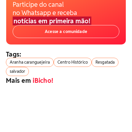
Participe do canal
no Whatsapp e receba
notícias em primeira mão!
Acesse a comunidade
Tags:
Aranha caranguejeira
Centro Histórico
Resgatada
salvador
Mais em
iBicho!