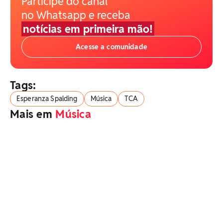
Participe do canal
no Whatsapp e receba
notícias em primeira mão!
Acesse a comunidade
Tags:
Esperanza Spalding
Música
TCA
Mais em
Música