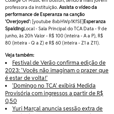
College Of Music em Boston, sendo a mais jovem
professora da instituição.
Assista o vídeo da
performance de Esperanza na canção
'Overjoyed':
[youtube 8xbHWp1KfSE]
Esperanza
Spalding
Local - Sala Principal do TCA Data - 9 de
junho, às 20h Valor - R$ 100 (inteira - A a P), R$
80 (inteira - Q a Z) e R$ 60 (inteira - Z1 a Z11).
Veja também:
Festival de Verão confirma edição de
2023: 'Vocês não imaginam o prazer que
é estar de volta!'
'Domingo no TCA' exibirá Medida
Provisória com ingressos a partir de R$
0,50
Yuri Marçal anuncia sessão extra de