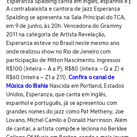
Esperanza Spalding canta em inglês, espanhol e po
A contrabaixista e cantora de jazz Esperanza
Spalding se apresenta na Sala Principal do TCA,
em 9 de junho, às 20h. Vencedora do Grammy
2011 na categoria de Artista Revelação,
Esperanza esteve no Brasil neste mesmo ano
onde realizou show no Rio de Jeneiro com
participação de Milton Nascimento. Ingressos
R$100 (inteira – A a P), R$80 (inteira – Q a Z) e
R$60 (inteira – Z1 a Z11).
Confira o canal de
Música do iBahia
Nascida em Portland, Estados
Unidos, Esperanza, que canta em inglês,
espanhol e português, já se apresentou com
grandes nomes do jazz como Pat Metheny, Joe
Lovano, Michel Camilo e Donald Harrinson. Além
de cantar, a artista compõe e leciona no Berklee