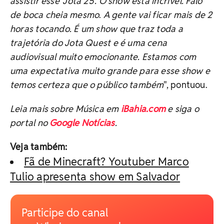
assistir esse 'Jota 25'. O show está incrível. Falo
de boca cheia mesmo
.
A gente vai ficar mais de 2
horas tocando. É um show que traz toda a
trajetória do Jota Quest e é uma cena
audiovisual muito emocionante. Estamos com
uma expectativa muito grande para esse show e
temos certeza que o público também
", pontuou.
Leia mais sobre
Música
em
iBahia.com
e siga o
portal no
Google Notícias
.
Veja também:
Fã de Minecraft? Youtuber Marco
Tulio apresenta show em Salvador
Participe do canal