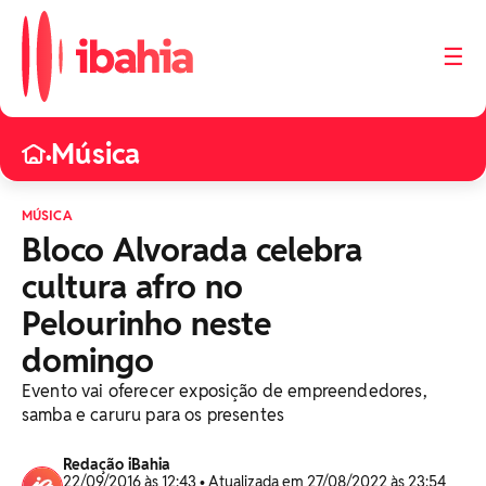
☰
Música
•
MÚSICA
Bloco Alvorada celebra
cultura afro no
Pelourinho neste
domingo
Evento vai oferecer exposição de empreendedores,
samba e caruru para os presentes
Redação iBahia
22/09/2016 às 12:43 • Atualizada em 27/08/2022 às 23:54